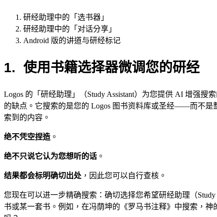
研经助理中的「选书器」
研经助理中的「对话分享」
Android 版的讲道与研经标记
1. 使用书籍选择器微调您的研经
Logos 的「研经助理」（Study Assistant）为您提供 AI 增
的缺点。它搜索的是您的 Logos 图书资料库或圣经——而不
索到的内容。
绝不凭空捏造
。
绝不只说它认为您想听的话
。
结果都会标明确切出处
，因此您可以自行查核。
您现在可以进一步精确搜索：确切选择您希望研经助理（Study As
书或某一套书。例如，在冯荫坤的《罗马书注释》中搜索，神