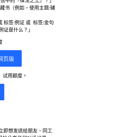
保罗书信中的『律法之工』？」
藏书（例如，使用主题:辅
标签:例证 或 标签:金句
好例证是什么？」
整
网页版
nt）试用额度。
刻，并立即想发送给朋友、同工