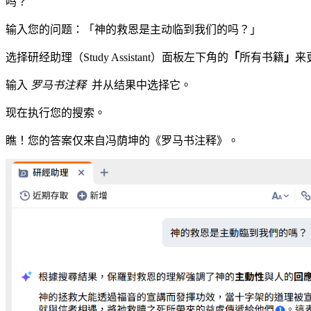
吗？
输入您的问题：「神的救恩是主动临到我们的吗？」
选择研经助理（Study Assistant）面板左下角的
「
所有书籍
」
来
输入
罗马书注释
并从结果中选择它。
现在执行您的搜索。
瞧！您的答案仅来自冯荫坤的《罗马书注释》。