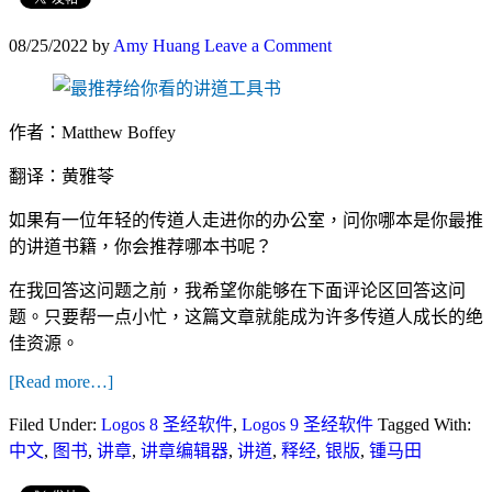
08/25/2022
by
Amy Huang
Leave a Comment
作者：Matthew Boffey
翻译：黄雅苓
如果有一位年轻的传道人走进你的办公室，问你哪本是你最推
的讲道书籍，你会推荐哪本书呢？
在我回答这问题之前，我希望你能够在下面评论区回答这问
题。只要帮一点小忙，这篇文章就能成为许多传道人成长的绝
佳资源。
[Read more…]
Filed Under:
Logos 8 圣经软件
,
Logos 9 圣经软件
Tagged With:
中文
,
图书
,
讲章
,
讲章编辑器
,
讲道
,
释经
,
银版
,
锺马田