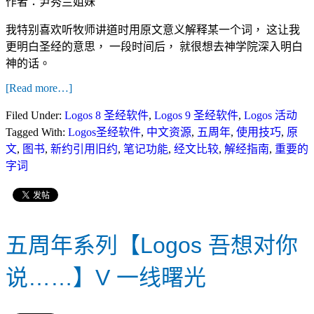
作者：尹秀兰姐妹
我特别喜欢听牧师讲道时用原文意义解释某一个词， 这让我
更明白圣经的意思
， 一段时间后
， 就很想去神学院深入明白
神的话
。
[Read more…]
Filed Under:
Logos 8 圣经软件
,
Logos 9 圣经软件
,
Logos 活动
Tagged With:
Logos圣经软件
,
中文资源
,
五周年
,
使用技巧
,
原
文
,
图书
,
新约引用旧约
,
笔记功能
,
经文比较
,
解经指南
,
重要的
字词
五周年系列【Logos 吾想对你
说……】V 一线曙光