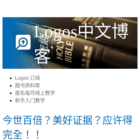
Logos中文博
客
Logos 订阅
图书资料库
报名每月线上教学
新手入门教学
今世百倍？美好证据？应许得
完全！！