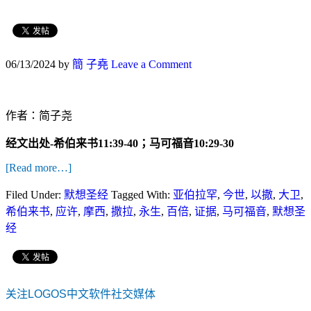
06/13/2024
by
簡 子堯
Leave a Comment
作者：简子尧
经文出处-希伯来书11:39-40；马可福音10:29-30
[Read more…]
Filed Under:
默想圣经
Tagged With:
亚伯拉罕
,
今世
,
以撒
,
大卫
,
希伯来书
,
应许
,
摩西
,
撒拉
,
永生
,
百倍
,
证据
,
马可福音
,
默想圣
经
关注LOGOS中文软件社交媒体