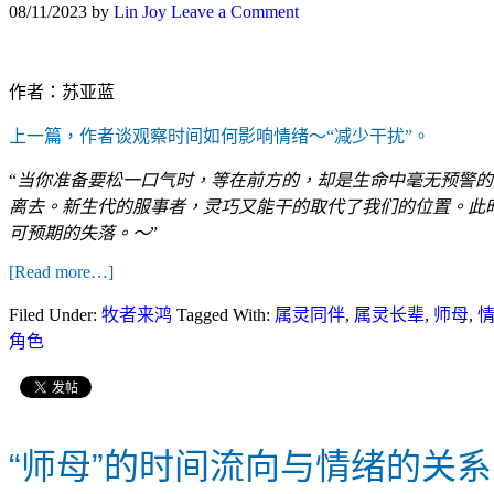
08/11/2023
by
Lin Joy
Leave a Comment
作者：苏亚蓝
上一篇，作者谈观察时间如何影响情绪～“减少干扰”。
“
当你准备要松一口气时，等在前方的，却是生命中毫无预警的
离去。新生代的服事者，灵巧又能干的取代了我们的位置。此
可预期的失落。～
”
[Read more…]
Filed Under:
牧者来鸿
Tagged With:
属灵同伴
,
属灵长辈
,
师母
,
角色
“师母”的时间流向与情绪的关