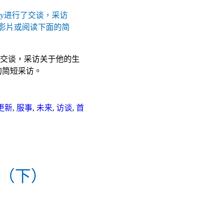
hy进行了交谈，采访关于他的生
的简短采访。
更新
,
服事
,
未来
,
访谈
,
首
系（下）