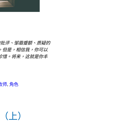
的批评、邹眉蹙额、质疑的
。但是，相信我，你可以
珍惜。将来，这就是你丰
牧师
,
角色
系（上）