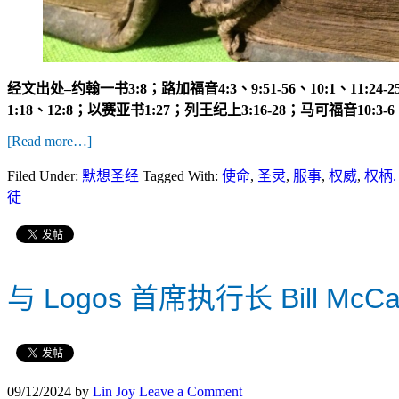
经文出处
–
约翰一书
3:8
；路加福音
4:3
、
9:51-56
、
10:1
、
11:24-2
1:18
、
12:8
；以赛亚书
1:27
；列王纪上
3:16-28
；马可福音
10:3-6
[Read more…]
Filed Under:
默想圣经
Tagged With:
使命
,
圣灵
,
服事
,
权威
,
权柄.
徒
与 Logos 首席执行长 Bill McC
09/12/2024
by
Lin Joy
Leave a Comment