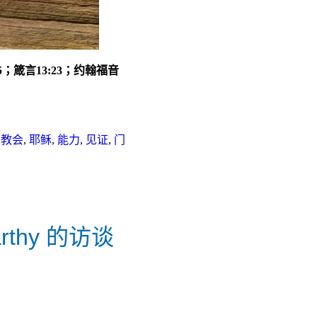
5
；箴言
13:23
；约翰福音
 教会
,
耶稣
,
能力
,
见证
,
门
arthy 的访谈