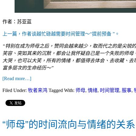
作者：苏亚蓝
上一篇，作者谈越忙碌越需要时间管理～“提前预备 ”。
“特别在成为师母之后，赞同会越来越少，取而代之的是尖锐
笑容、突如其来的沉默，都会让我怀疑自己是一个失败的师母
大哭，也可以大笑，所有的情绪，都值得去体会、去收藏、去
富多层次的生命经历～”
[Read more…]
Filed Under:
牧者来鸿
Tagged With:
师母
,
情绪
,
时间管理
,
服事
,
“师母”的时间流向与情绪的关