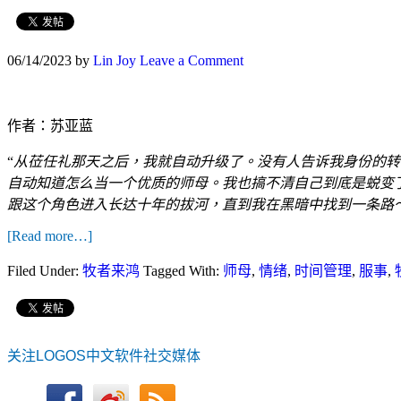
06/14/2023
by
Lin Joy
Leave a Comment
作者：苏亚蓝
“
从莅任礼那天之后，我就自动升级了。没有人告诉我身份的转
自动知道怎么当一个优质的师母。我也搞不清自己到底是蜕变
跟这个角色进入长达十年的拔河，直到我在黑暗中找到一条路
[Read more…]
Filed Under:
牧者来鸿
Tagged With:
师母
,
情绪
,
时间管理
,
服事
,
关注LOGOS中文软件社交媒体