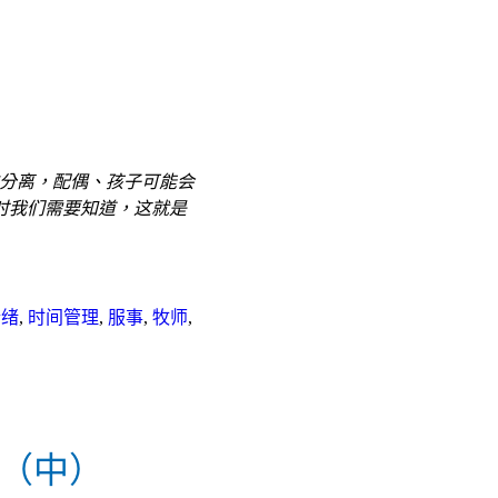
分离，配偶、孩子可能会
时我们需要知道，这就是
情绪
,
时间管理
,
服事
,
牧师
,
系（中）