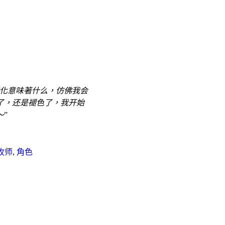
化意味著什么，仿佛我会
了，还是褪色了，我开始
～
”
牧师
,
角色