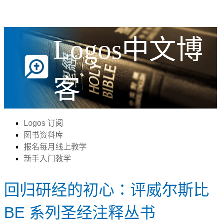
Logos中文博
客
Logos 订阅
图书资料库
报名每月线上教学
新手入门教学
回归研经的初心：评威尔斯比
BE 系列圣经注释丛书