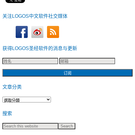
关注LOGOS中文软件社交媒体
获得LOGOS圣经软件的消息与更新
文章分类
文
章
搜索
分
类