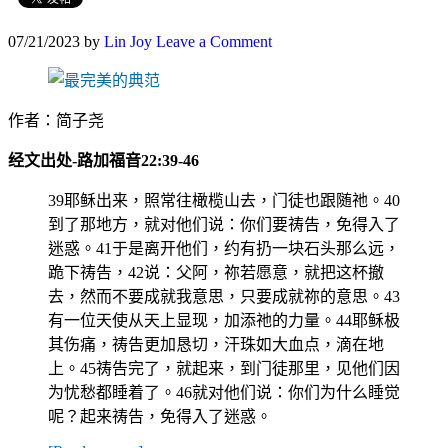
07/21/2023
by
Lin Joy
Leave a Comment
作者：简子尧
经文出处-路加福音22:39-46
39耶稣出来，照常往橄榄山去，门徒也跟随祂。40
到了那地方，就对他们说：你们要祷告，免得入了
迷惑。41于是离开他们，约有扔一块石头那么远，
跪下祷告，42说：父阿，祢若愿意，就把这杯撤
去，然而不要成就我意思，只要成就祢的意思。43
有一位天使从天上显现，加添祂的力量。44耶稣极
其伤痛，祷告更加恳切，汗珠如大血点，滴在地
上。45祷告完了，就起来，到门徒那里，见他们因
为忧愁都睡着了。46就对他们说：你们为什么睡觉
呢？起来祷告，免得入了迷惑。