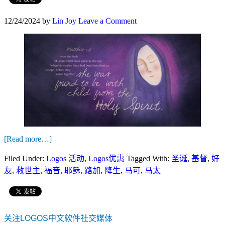
12/24/2024
by
Lin Joy
Leave a Comment
[Read more…]
Filed Under:
Logos 活动
,
Logos优惠
Tagged With:
圣诞
,
基督
,
好
友
,
救世主
,
福音
,
耶稣
,
路加
,
降生
,
马可
,
马太
关注LOGOS中文软件社交媒体