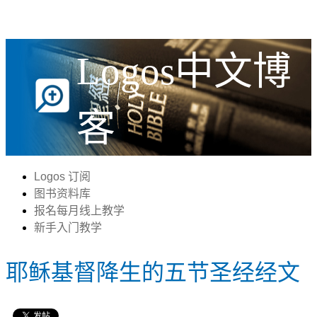
Logos中文博
客
Logos 订阅
图书资料库
报名每月线上教学
新手入门教学
耶稣基督降生的五节圣经经文