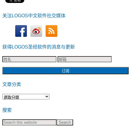
关注LOGOS中文软件社交媒体
获得LOGOS圣经软件的消息与更新
文章分类
文
章
搜索
分
类