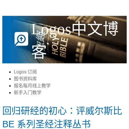
Logos中文博
客
Logos 订阅
图书资料库
报名每月线上教学
新手入门教学
回归研经的初心：评威尔斯比
BE 系列圣经注释丛书