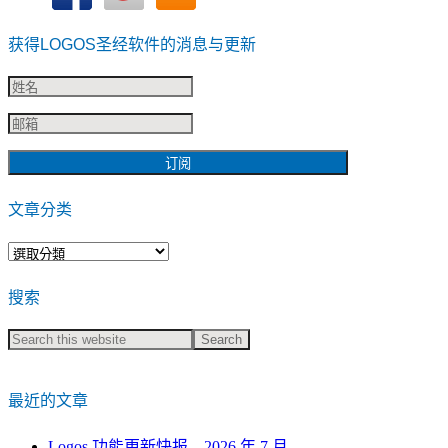
获得LOGOS圣经软件的消息与更新
文章分类
文
章
搜索
分
类
最近的文章
Logos 功能更新快报 – 2026 年 7 月