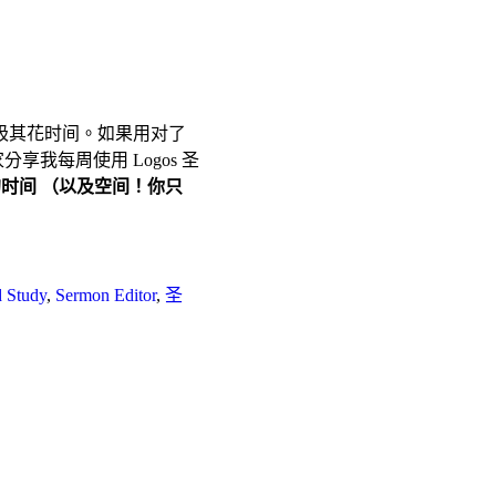
极其花时间。如果用对了
享我每周使用 Logos 圣
的时间 （以及空间！你只
 Study
,
Sermon Editor
,
圣