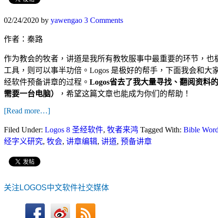
02/24/2020
by
yawengao
3 Comments
作者：秦路
作为教会的牧者，讲道是我所有教牧服事中最重要的环节，也
工具，则可以事半功倍。Logos 是极好的帮手，下面我会和大家分
经软件预备讲章的过程。
Logos省去了我大量寻找、翻阅资料
需要一台电脑）
，希望这篇文章也能成为你们的帮助！
[Read more…]
Filed Under:
Logos 8 圣经软件
,
牧者来鸿
Tagged With:
Bible Word
经字义研究
,
牧会
,
讲章编辑
,
讲道
,
预备讲章
关注LOGOS中文软件社交媒体