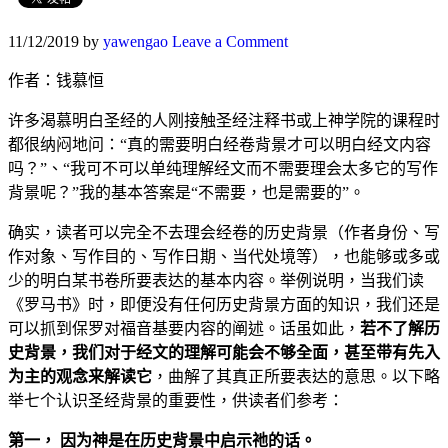
11/12/2019
by
yawengao
Leave a Comment
作者：钱慕恒
许多渴慕明白圣经的人刚接触圣经注释书或上神学院的课程时
都很纳闷地问：“真的需要明白经卷背景才可以明白经文内容
吗？”、“我可不可以单纯理解经文而不需要理会太多它的写作
背景呢？”我的基本答案是“不需要，也是需要的”。
确实，读者可以完全不去理会经卷的历史背景（作者身份、写
作对象、写作目的、写作日期、当代处境等），也能够或多或
少的明白某书卷所要表达的基本内容。举例说明，当我们读
《罗马书》时，即便没有任何历史背景方面的知识，我们还是
可以抓到保罗对福音基要内容的阐述。话虽如此，
若不了解历
史背景，我们对于经文的理解可能会不够全面，甚至带有先入
为主的观念来解读它
，曲解了其真正所要表达的意思。以下略
举七个认识圣经背景的重要性，供读者们参考：
第一， 因为神是在历史背景中启示祂的话。