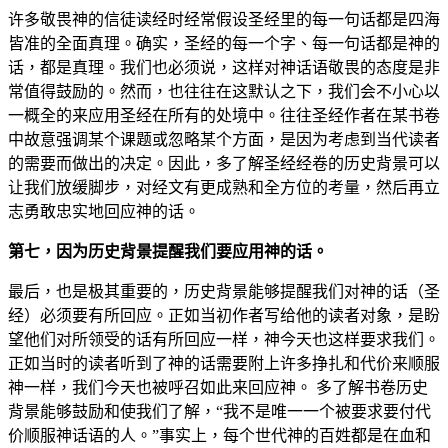
许多敬畏神的信徒读经时经常假设圣经里的每一句话都是四海
皆准的全面真理。确实，圣经的每一个字、每一句话都是神的
话，都是真理。我们也必须说，这样对神话语敬畏的态度是非
常值得鼓励的。然而，也往往在这默认之下，我们会不小心以
一概全的来应用圣经在所有的处境中。往往圣经作者在某书卷
中故意强调某个课题或忽略某个方面，是因为考虑到当代读者
的需要而做出的决定。因此，多了解圣经经卷的历史背景可以
让我们放缓脚步，对经文有更成熟和全方位的考量，然后再立
志勇敢忠实地回应神的话。
第七，因为历史背景提醒我们要应用神的话。
最后，也是极其重要的，历史背景能够提醒我们对神的话（圣
经）必须要有所回应。正如当初作者写给他的读者对象，是盼
望他们对所领受的话有所回应一样，神今天也这样要求我们。
正如当时的读者听到了神的话需要附上许多挣扎和代价来顺服
神一样，我们今天也被呼召如此来回应神。 多了解书卷历史
背景能够鼓励和使我们了解，“我不是唯一一个被要求要付代
价顺服神话语的人。”事实上，每个世代神的百姓都是在血和