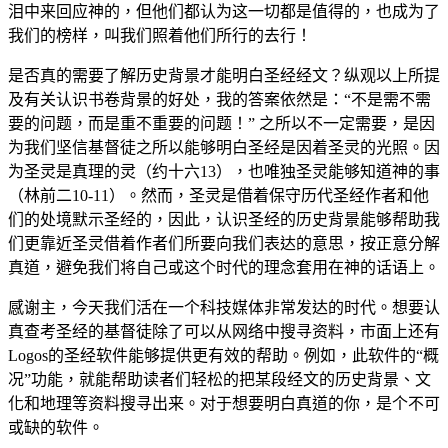
泪中来回应神的，但他们都认为这一切都是值得的，也成为了
我们的榜样，叫我们照着他们所行的去行！
是否真的需要了解历史背景才能明白圣经经文？纵观以上所提
及有关认识书卷背景的好处，我的答案依然是：“不是需不需
要的问题，而是重不重要的问题！” 之所以不一定需要，是因
为我们坚信基督徒之所以能够明白圣经是因着圣灵的光照。因
为圣灵是真理的灵（约十六13），也唯独圣灵能够知道神的事
（林前二10-11）。然而，圣灵是借着保守历代圣经作者和他
们的处境默示圣经的，因此，认识圣经的历史背景能够帮助我
们更靠近圣灵借着作者们所要向我们表达的意思，按正意分解
真道，避免我们将自己或这个时代的理念套用在神的话语上。
感谢主，今天我们活在一个科技媒体非常发达的时代。想要认
真查考圣经的基督徒除了可以从网络中搜寻资料，市面上还有
Logos的圣经软件能够提供更有效的帮助。例如，此软件的“概
况”功能，就能帮助读者们轻松的把某段经文的历史背景、文
化和地理等资料搜寻出来。对于想要明白真道的你，是个不可
或缺的软件。