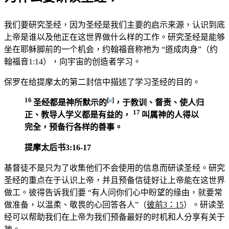
我们要研究圣经，因为圣经是我们主要的启示来源，认识到底
上帝是谁以及他正在这世界做什么样的工作。研究圣经是能够
坐在耶稣脚前的一个机会，约翰福音称祂为 “道成肉身”（约
翰福音1:14），向宇宙的创造者学习。
保罗在给提摩太的第二封信中描述了学习圣经的目的。
16
[
a
]
圣经都是神所默示的
，于教训、督责、使人归
17
正、教导人学义都是有益的，
叫属神的人得以
完全，预备行各样的善事。
提摩太后书3:16-17
基督徒不是只为了收集他们不会使用的信息而研读圣经。研究
圣经的重点在于认识上帝，并且预备信徒好让上帝能在这世界
做工。彼得告诉我们要 “有人问你们心中盼望的缘由，就要常
做准备，以温柔、敬畏的心回答各人”（
彼前3：15
）。研读圣
经可以帮助我们在上帝为我们预备最好的时机和人分享有关于