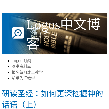
Logos中文博
客
Logos 订阅
图书资料库
报名每月线上教学
新手入门教学
研读圣经：如何更深挖掘神的
话语（上）