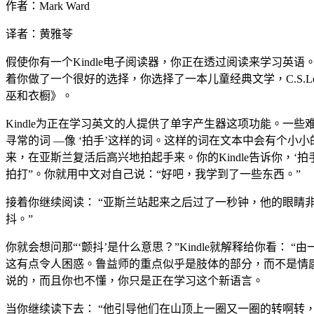
作者：Mark Ward
译者：黄雅苓
假使你有一个Kindle电子阅读器，你正在透过阅读来学习英
着你做了一个很好的选择，你选择了一本儿童经典文学，C.S.Le
巫和衣橱》。
Kindle为正在学习英文的人提供了单字产生器这项功能。一
寻常的词 —像 ‘拍手’这样的词。这样的词在文本中会有个小
来，在亚斯兰复活后高兴地拍起手来。你的Kindle告诉你，‘拍
拍打”。你就用中文对自己说：“好吧，我学到了一些东西。”
接着你继续阅读： “亚斯兰站起来之后过了一秒钟，他的眼睛
抖。”
你就会想问那“‘颤抖’是什么意思？”Kindle就解释给你看： “
这有点令人困惑。鲁益师的重点似乎是肢体的部分，而不是情
说的，而且你也不懂，你只是正在学习这个新语言。
当你继续读下去： “他引导他们在山顶上一圈又一圈的转啊转，似乎‘无法