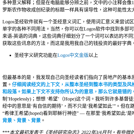
多种意义解释；但是在电脑能够分辨之前，文中的小注释会像1
罗斯农作物收成创纪录的标题一样具有误导性，这种可能性太
Logos圣经软件就有一个圣经意义词汇，使用词汇意义来尝试
单字的各种不同用法。当然，你可以在Logos软件中找到多部
来语-英语的词典，这些词典仔细划分了一个词可以表达的不
获取这些讯息的方法，而这是我用我自己的钱投资的最好字典
圣经字义研究功能在
Logos中文金版
以上
但最基本的是，我发现自己向圣经读者们指向了房地产的基本
置。
仔细阅读经文的上下文，从整本圣经到整本书的类型及风
和段落。如果上下文不支持你所认为的意思，那么它就是错的
制’Hopelessly)；想想 ‘希望’（Hope)这个词。我听到许多基
经中的意思是‘有自信的期待’，而不只是‘我希望如此’”。但在路
“希律王希望(hoped)看到耶稣行神迹” — 在那里‘我希望如此
背景、背景、背景
。
***
本文最初发表于《圣经研究杂志》2022年3/4月刊。有些