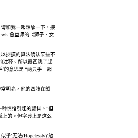
语。请和我一起想象一下，接
wis 鲁益师的《狮子、女
些难以捉摸的算法确认某些不
小的注释。所以露西跳了起
手’的意思是 “两只手一起
非常明亮，他的四肢在颤
由一种情绪引起的颤抖。”但
感上的。但字典上是这么
(Hopelessly)’触