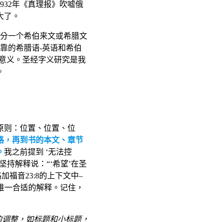
932年《真理报》吹嘘俄
大了。
区分一个希伯来文或希腊文
可靠的希腊语-英语和希伯
同意义。圣经字义研究是我
。
原则：位置、位置、位
格，再到书的本文、章节
。
我之前提到 ‘无法控
督徒坚持解释说：“‘希望’在圣
加福音23:8的上下文中–
’是唯一合适的解释。记住，
微的调整，如标题和小标题，