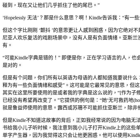
碰到，现在又让他们几乎抓住了他的尾巴。”
‘Hopelessly 无法’？那是什么意思？啊！Kindle告诉我：“有
但这个字比刚刚 ‘颤抖 ’的意思更让人感到困惑，因为它绝对
尼亚人欢乐复活的戏剧场景中，没有人是有负面情绪。亚斯兰
有。
“可能Kindle字典是错的！” 即便是你，正在学习语言的人，
是对的。
但是有个问题，你们所有以英语为母语的人都知道我要说什么：“‘Hop
释为有一些负面情绪和感受”。这可能是它最常见的意思，但
其实在这里所要使用的是或者我的字典是这么说的，“[作为子
已经没有希望再改变了。”它提供的例句是：“她‘无可救药地(hopele
就是鲁益师使用的意思。露西或苏珊不可能抓住亚斯兰，除非
但是Kindle不知道这故事的背后，正如我经常说的因为电脑
书给我小儿子听时候，我注意到我小儿子打开Kindle上的这
单字产生器，因为我觉得这只会让他更困惑。他可以使用Kind