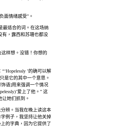
一些负面情绪感受”。
不是最适合的词。在这场纳
没有，露西和苏珊也都没
也会这样想。没错！你想的
elessly ’的确可以解
这只是它的其中一个意思。
修饰语]用来强调一个情况
ssly)’爱上了他。” 这
他让她们抓到。
无法分辨。当我在晚上读这本
些单字例子，我坚持让他关掉
le上的字典，因为它提供了