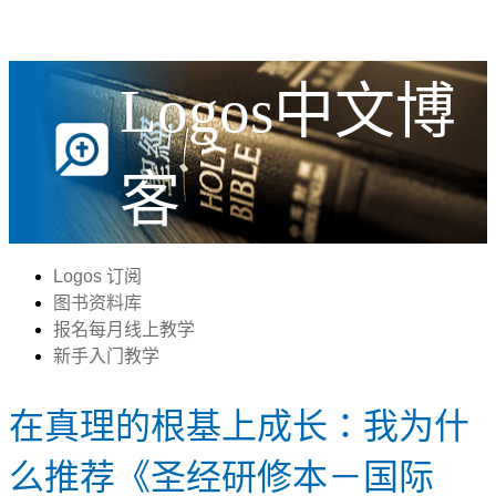
Logos中文博
客
Logos 订阅
图书资料库
报名每月线上教学
新手入门教学
在真理的根基上成长：我为什
么推荐《圣经研修本－国际