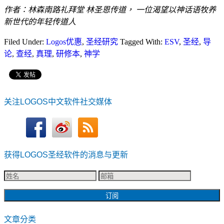
作者：林森南路礼拜堂 林圣恩传道， 一位渴望以神话语牧养
新世代的年轻传道人
Filed Under:
Logos优惠
,
圣经研究
Tagged With:
ESV
,
圣经
,
导
论
,
查经
,
真理
,
研修本
,
神学
关注LOGOS中文软件社交媒体
获得LOGOS圣经软件的消息与更新
文章分类