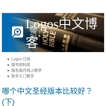
Logos中文博
客
Logos 订阅
图书资料库
报名每月线上教学
新手入门教学
哪个中文圣经版本比较好？
(下)