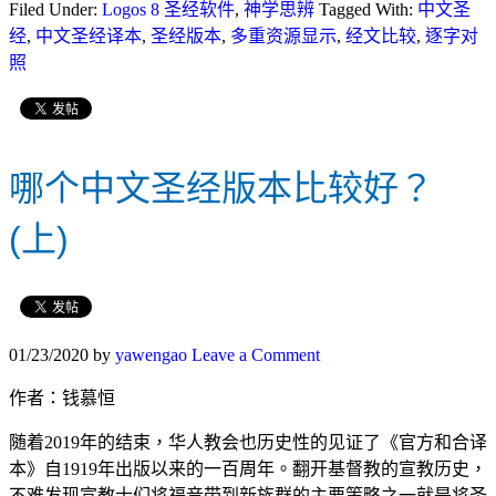
Filed Under:
Logos 8 圣经软件
,
神学思辨
Tagged With:
中文圣
经
,
中文圣经译本
,
圣经版本
,
多重资源显示
,
经文比较
,
逐字对
照
哪个中文圣经版本比较好？
(上)
01/23/2020
by
yawengao
Leave a Comment
作者：钱慕恒
随着2019年的结束，华人教会也历史性的见证了《官方和合译
本》自1919年出版以来的一百周年。翻开基督教的宣教历史，
不难发现宣教士们将福音带到新族群的主要策略之一就是将圣