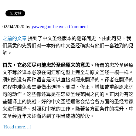
02/04/2020
by
yawengao
Leave a Comment
之前的文章
提到了中文圣经版本的翻译简史 。由此可见，我
们属灵的先贤们对一本好的中文圣经确实有他们一套独到的见
解。
首先，它必须尽可能忠於圣经原来的意思。
所谓的忠於圣经原
文不等於译本必须在词汇和句型上完全与原文圣经一模一样。
须知道没有两种语言是可以直接对照来翻译的。译者在翻译的
过程中难免会需要做出选择、删减、修正、增加或重组原来词
句的动作。这些都还算是在忠於圣经范围之内的。正因为有这
些翻译上的挑战，好的中文圣经通常会结合各方面的圣经专家
来进行翻译、对照和审核的工作。随著各方面条件的提升，中
文圣经近年来逐渐达到了相当成熟的阶段。
[Read more…]