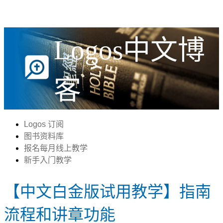
Logos中文博
客
Logos 订阅
图书资料库
报名每月线上教学
新手入门教学
【中文白金版试用教学】指南
流程和讲章功能