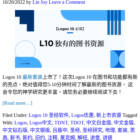
10/20/2022
by
Lin Joy
Leave a Comment
Logos 10
最新套装
上市了！这次Logos 10 在图书和功能都有新
的亮点，绝对值得您5-10分钟时间了解最新的图书资源， 这
会令您的神学研究更丰富，请您务必要继续阅读下去！
[Read more…]
Filed Under:
Logos 10 圣经软件
,
Logos优惠
,
新上市资源
Tagged
With:
Logos
,
Logos中文
,
TDNT
,
TDOT
,
中文白金版
,
中文金版
,
中文钻石版
,
中文银版
,
吕振中
,
圣经
,
圣经研究
,
地理
,
套装
,
思
高
,
新书
,
新约
,
旧约
,
注释
,
莱克姆
,
解经
,
讲章
,
讲道