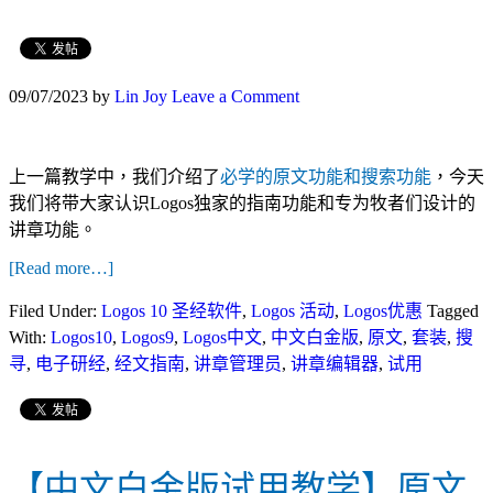
09/07/2023
by
Lin Joy
Leave a Comment
上一篇教学中，我们介绍了
必学的原文功能和搜索功能
，今天
我们将带大家认识Logos独家的指南功能和专为牧者们设计的
讲章功能。
[Read more…]
Filed Under:
Logos 10 圣经软件
,
Logos 活动
,
Logos优惠
Tagged
With:
Logos10
,
Logos9
,
Logos中文
,
中文白金版
,
原文
,
套装
,
搜
寻
,
电子研经
,
经文指南
,
讲章管理员
,
讲章编辑器
,
试用
【中文白金版试用教学】原文