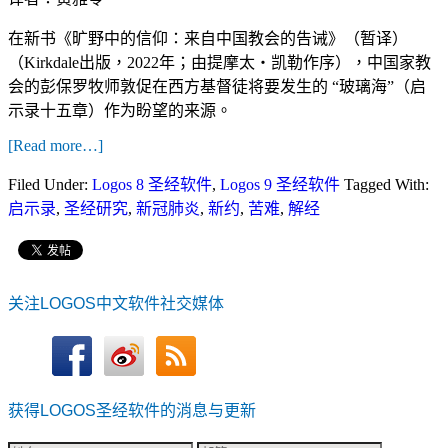
在新书《旷野中的信仰：来自中国教会的告诫》（暂译）
（Kirkdale出版，2022年；由提摩太・凯勒作序），中国家教
会的彭保罗牧师敦促在西方基督徒将要发生的 “玻璃海”（启
示录十五章）作为盼望的来源。
[Read more…]
Filed Under:
Logos 8 圣经软件
,
Logos 9 圣经软件
Tagged With:
启示录
,
圣经研究
,
新冠肺炎
,
新约
,
苦难
,
解经
关注LOGOS中文软件社交媒体
获得LOGOS圣经软件的消息与更新