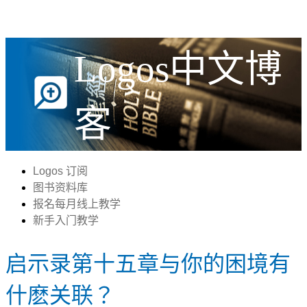
Logos中文博
客
Logos 订阅
图书资料库
报名每月线上教学
新手入门教学
启示录第十五章与你的困境有
什麽关联？