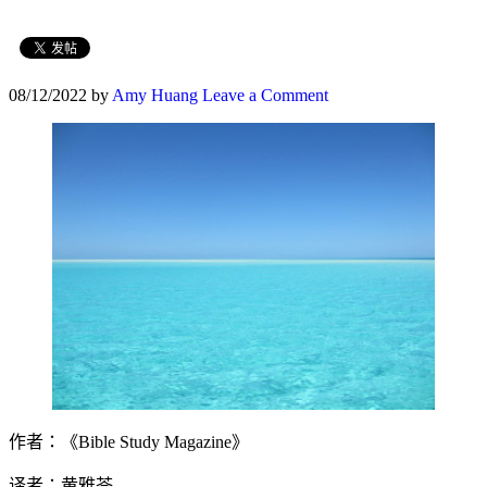
08/12/2022
by
Amy Huang
Leave a Comment
作者：《Bible Study Magazine》
译者：黄雅苓