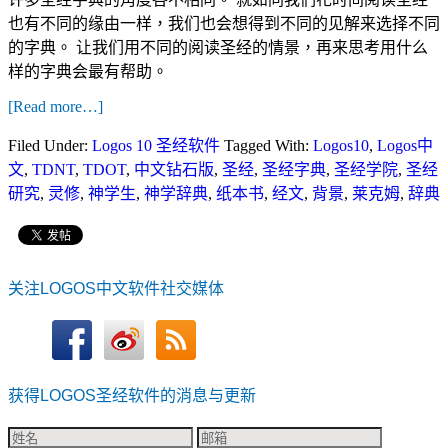
也有不同的缘由一样，我们也会想得到不同的见解来选择不同
的字典。 让我们用不同的阅读圣经的情景，再来思考用什么
样的字典会最有帮助。
[Read more…]
Filed Under:
Logos 10 圣经软件
Tagged With:
Logos10
,
Logos中
文
,
TDNT
,
TDOT
,
中文钻石版
,
圣经
,
圣经字典
,
圣经学院
,
圣经
研究
,
灵修
,
神学生
,
神学辞典
,
纸本书
,
经文
,
背景
,
莱克姆
,
辞典
关注LOGOS中文软件社交媒体
获得LOGOS圣经软件的消息与更新