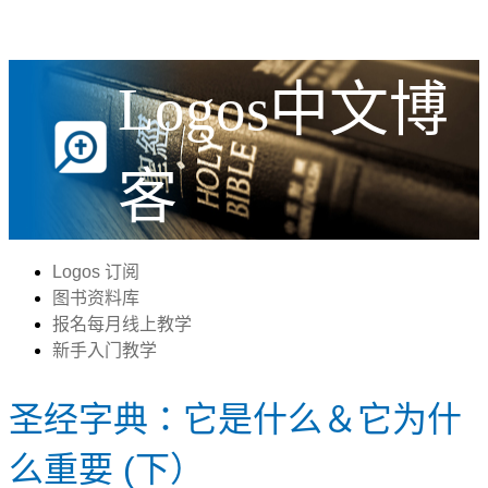
Logos中文博
客
Logos 订阅
图书资料库
报名每月线上教学
新手入门教学
圣经字典：它是什么＆它为什
么重要 (下）