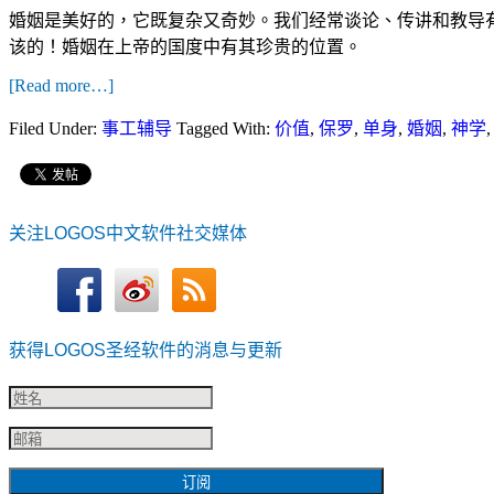
婚姻是美好的，它既复杂又奇妙。我们经常谈论、传讲和教导
该的！婚姻在上帝的国度中有其珍贵的位置。
[Read more…]
Filed Under:
事工辅导
Tagged With:
价值
,
保罗
,
单身
,
婚姻
,
神学
关注LOGOS中文软件社交媒体
获得LOGOS圣经软件的消息与更新