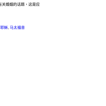
有关婚姻的话题，这是应
,
耶稣
,
马太福音