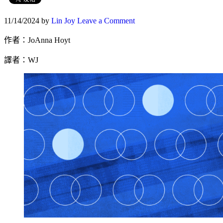
11/14/2024
by
Lin Joy
Leave a Comment
作者：JoAnna Hoyt
譯者：WJ