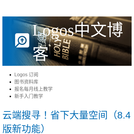
Logos中文博
客
Logos 订阅
图书资料库
报名每月线上教学
新手入门教学
云端搜寻！省下大量空间（8.4
版新功能）