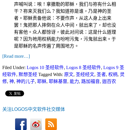
声喊叫说：唉！拿撒勒的耶稣，我们与祢有什么相
干？祢来灭我们么？我知道祢是谁，乃是神的圣
者。耶稣责备他说：不要作声，从这人身上出来
罢！鬼把那人摔倒在众人中间，就出来了，却也没
有害他。众人都惊讶，彼此对问说：这是什么道理
呢？因为祂用权柄能力吩咐污鬼，污鬼就出来。于
是耶稣的名声传遍了周围地方。
[Read more…]
Filed Under:
Logos 10 圣经软件
,
Logos 8 圣经软件
,
Logos 9 圣
经软件
,
默想圣经
Tagged With:
原文
,
圣经经文
,
圣者
,
权柄
,
灵
修
,
神
,
神的儿子
,
耶稣
,
耶稣基督
,
能力
,
路加福音
,
迦百农
关注LOGOS中文软件社交媒体