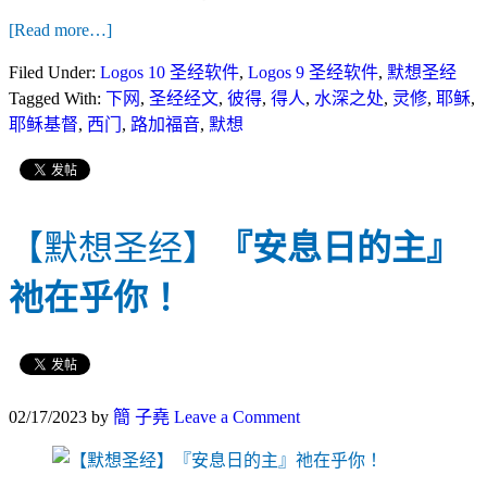
[Read more…]
Filed Under:
Logos 10 圣经软件
,
Logos 9 圣经软件
,
默想圣经
Tagged With:
下网
,
圣经经文
,
彼得
,
得人
,
水深之处
,
灵修
,
耶稣
,
耶稣基督
,
西门
,
路加福音
,
默想
【默想圣经】
『安息日的主』
祂在乎你！
02/17/2023
by
簡 子堯
Leave a Comment