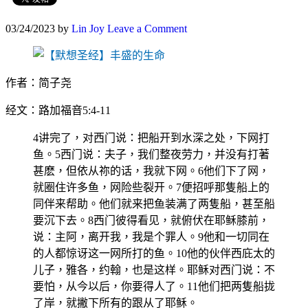
03/24/2023
by
Lin Joy
Leave a Comment
作者：简子尧
经文：路加福音5:4-11
4讲完了，对西门说：把船开到水深之处，下网打
鱼。5西门说：夫子，我们整夜劳力，并没有打著
甚麽，但依从祢的话，我就下网。6他们下了网，
就圈住许多鱼，网险些裂开。7便招呼那隻船上的
同伴来帮助。他们就来把鱼装满了两隻船，甚至船
要沉下去。8西门彼得看见，就俯伏在耶稣膝前，
说：主阿，离开我，我是个罪人。9他和一切同在
的人都惊讶这一网所打的鱼。10他的伙伴西庇太的
儿子，雅各，约翰，也是这样。耶稣对西门说：不
要怕，从今以后，你要得人了。11他们把两隻船拢
了岸，就撇下所有的跟从了耶稣。