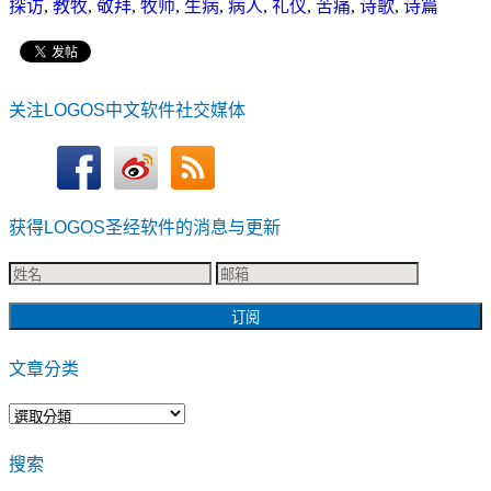
探访
,
教牧
,
敬拜
,
牧师
,
生病
,
病人
,
礼仪
,
苦痛
,
诗歌
,
诗篇
关注LOGOS中文软件社交媒体
获得LOGOS圣经软件的消息与更新
文章分类
文
章
搜索
分