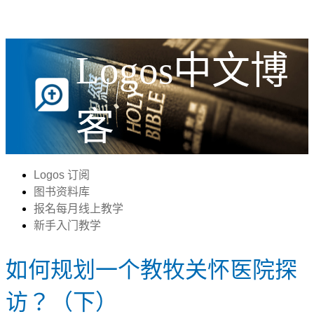
Logos中文博
客
Logos 订阅
图书资料库
报名每月线上教学
新手入门教学
如何规划一个教牧关怀医院探
访？（下）