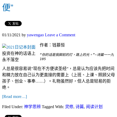
便”
01/11/2021
by
yawengao
Leave a Comment
作者：钱慕恒
投资在神的话语上
“你的话是我脚前的灯，路上的光。”~诗篇一一九
105
永不落空
人总是很容易说“现在不方便读圣经“，总是认为应该先把时间
和精力放在自己认为更直接的需要上（上班、上课、照顾父母
孩子、创业、事奉……）。礼物虽然好，但人总是轻易的拒
绝。
[Read more…]
Filed Under:
神学思辨
Tagged With:
灵修
,
诗篇
,
阅读计划