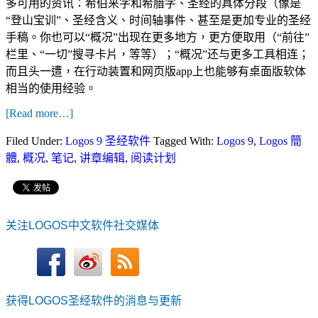
多可用的资讯：希伯来字和希腊字、圣经的具体分段（像是
“登山宝训”、圣经含义、时间轴事件、甚至是更加专业的圣经
手稿。你也可以“概况”出现在更多地方，更方便取用（“前往”
栏里、“一切”搜寻卡片，等等）；“概况”还与更多工具相连；
而且头一遭，在行动装置和网页版app上也能够有桌面版软体
相当的使用经验。
[Read more…]
Filed Under:
Logos 9 圣经软件
Tagged With:
Logos 9
,
Logos 簡
體
,
概况
,
笔记
,
讲章编辑
,
阅读计划
关注LOGOS中文软件社交媒体
获得LOGOS圣经软件的消息与更新