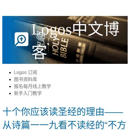
Logos中文博
客
Logos 订阅
图书资料库
报名每月线上教学
新手入门教学
十个你应该读圣经的理由——
从诗篇一一九看不读经的“不方