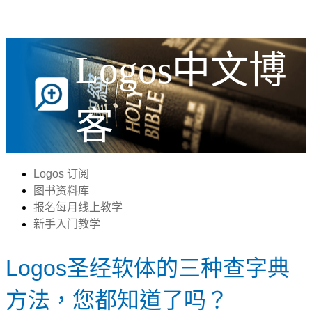
Logos中文博
客
Logos 订阅
图书资料库
报名每月线上教学
新手入门教学
Logos圣经软体的三种查字典
方法，您都知道了吗？