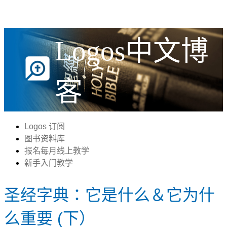
Logos中文博
客
Logos 订阅
图书资料库
报名每月线上教学
新手入门教学
圣经字典：它是什么＆它为什
么重要 (下）