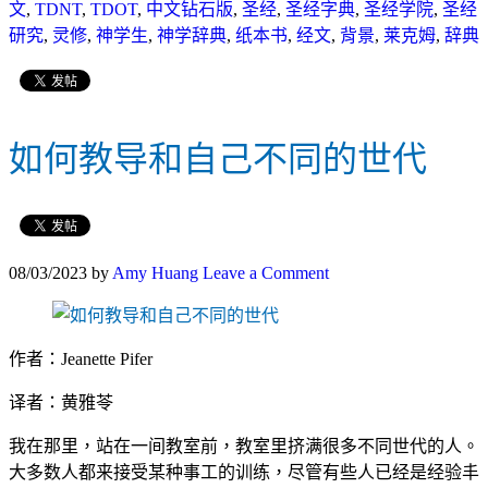
文
,
TDNT
,
TDOT
,
中文钻石版
,
圣经
,
圣经字典
,
圣经学院
,
圣经
研究
,
灵修
,
神学生
,
神学辞典
,
纸本书
,
经文
,
背景
,
莱克姆
,
辞典
如何教导和自己不同的世代
08/03/2023
by
Amy Huang
Leave a Comment
作者：Jeanette Pifer
译者：黄雅苓
我在那里，站在一间教室前，教室里挤满很多不同世代的人。
大多数人都来接受某种事工的训练，尽管有些人已经是经验丰