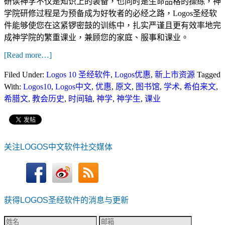
研读神学不仅是知识上的装备，也同时是生命品格的操练，神
学院研修过程是为预备成为好牧者的必经之路，Logos圣经软
件能够使您在这紧锣密鼓的训练中，扎实严谨且更有效率地完
成神学院的繁重课业，兼顾您的家庭、服事和课业。
[Read more…]
Filed Under:
Logos 10 圣经软件
,
Logos优惠
,
新上市资源
Tagged
With:
Logos10
,
Logos中文
,
优惠
,
原文
,
图书馆
,
学术
,
希伯来文
,
希腊文
,
教会历史
,
时间轴
,
神学
,
神学生
,
课业
关注LOGOS中文软件社交媒体
获得LOGOS圣经软件的消息与更新