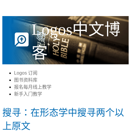
Logos中文博
客
Logos 订阅
图书资料库
报名每月线上教学
新手入门教学
搜寻：在形态学中搜寻两个以
上原文