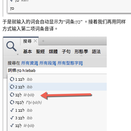
于是就输入的词会自动显示为“词条:כון” 。接着我们再用同样
方式输入第二项词条音译。