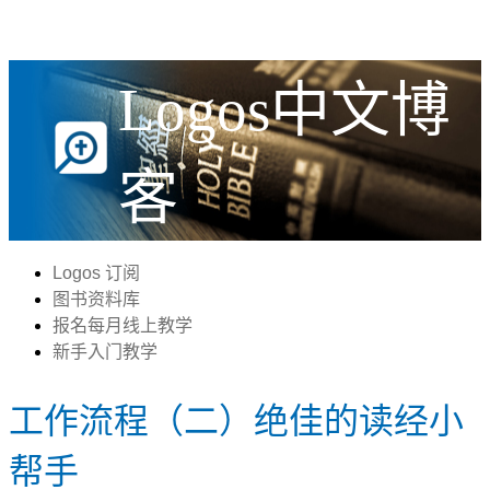
Logos中文博
客
Logos 订阅
图书资料库
报名每月线上教学
新手入门教学
工作流程（二）绝佳的读经小
帮手