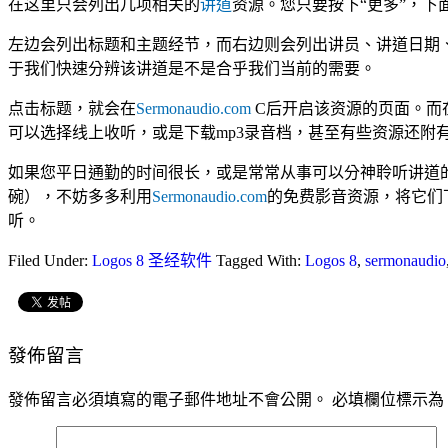
在这里只会列出几项相关的
讲道
资源。您只要按下“更多”，下
左边会列出标题和主题经节，而右边则会列出讲员、讲道日期
于我们快速分辨该讲道是不是合乎我们当前的需要。
点击标题，就会在
Sermonaudio.com
C后开启该资源的页面。而
可以选择线上收听，或是下载mp3录音档，甚至有些资源还附
如果您平日通勤的时间很长，或是常常从事可以分神聆听讲道
碗），不妨多多利用
Sermonaudio.com
的免费影音资源，将它们
听。
Filed Under:
Logos 8 圣经软件
Tagged With:
Logos 8
,
sermonaudio
發佈留言
發佈留言必須填寫的電子郵件地址不會公開。
必填欄位標示為