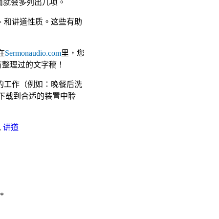
面就会多列出几项。
、和讲道性质。这些有助
在
Sermonaudio.com
里，您
有整理过的文字稿！
的工作（例如：晚餐后洗
下载到合适的装置中聆
,
讲道
*