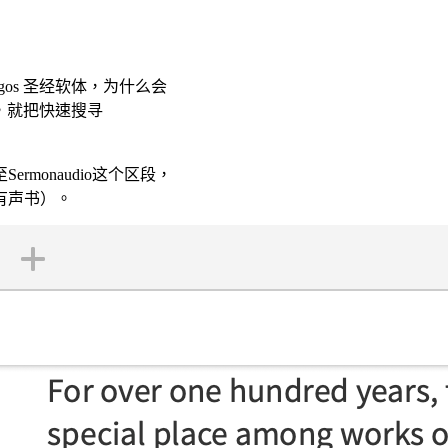
os 圣经软体，为什么会
，就把快速搜寻
monaudio这个区段，
有声书）。